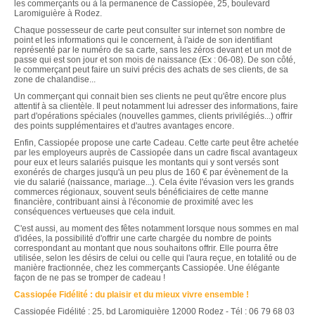
les commerçants ou à la permanence de Cassiopée, 25, boulevard
Laromiguière à Rodez.
Chaque possesseur de carte peut consulter sur internet son nombre de
point et les informations qui le concernent, à l'aide de son identifiant
représenté par le numéro de sa carte, sans les zéros devant et un mot de
passe qui est son jour et son mois de naissance (Ex : 06-08). De son côté,
le commerçant peut faire un suivi précis des achats de ses clients, de sa
zone de chalandise...
Un commerçant qui connait bien ses clients ne peut qu'être encore plus
attentif à sa clientèle. Il peut notamment lui adresser des informations, faire
part d'opérations spéciales (nouvelles gammes, clients privilégiés...) offrir
des points supplémentaires et d'autres avantages encore.
Enfin, Cassiopée propose une carte Cadeau. Cette carte peut être achetée
par les employeurs auprès de Cassiopée dans un cadre fiscal avantageux
pour eux et leurs salariés puisque les montants qui y sont versés sont
exonérés de charges jusqu'à un peu plus de 160 € par évènement de la
vie du salarié (naissance, mariage...). Cela évite l'évasion vers les grands
commerces régionaux, souvent seuls bénéficiaires de cette manne
financière, contribuant ainsi à l'économie de proximité avec les
conséquences vertueuses que cela induit.
C'est aussi, au moment des fêtes notamment lorsque nous sommes en mal
d'idées, la possibilité d'offrir une carte chargée du nombre de points
correspondant au montant que nous souhaitons offrir. Elle pourra être
utilisée, selon les désirs de celui ou celle qui l'aura reçue, en totalité ou de
manière fractionnée, chez les commerçants Cassiopée. Une élégante
façon de ne pas se tromper de cadeau !
Cassiopée Fidélité : du plaisir et du mieux vivre ensemble !
Cassiopée Fidélité : 25, bd Laromiguière 12000 Rodez - Tél : 06 79 68 03