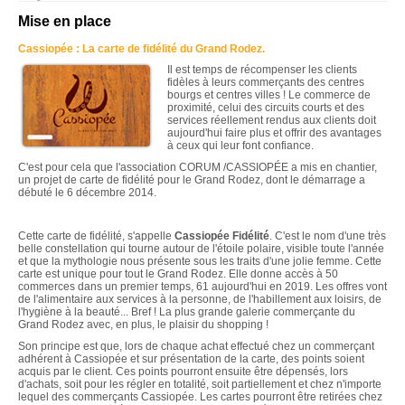
Mise en place
Cassiopée : La carte de fidélité du Grand Rodez.
Il est temps de récompenser les clients
fidèles à leurs commerçants des centres
bourgs et centres villes ! Le commerce de
proximité, celui des circuits courts et des
services réellement rendus aux clients doit
aujourd'hui faire plus et offrir des avantages
à ceux qui leur font confiance.
C'est pour cela que l'association CORUM /CASSIOPÉE a mis en chantier,
un projet de carte de fidélité pour le Grand Rodez, dont le démarrage a
débuté le 6 décembre 2014.
Cette carte de fidélité, s'appelle
Cassiopée Fidélité
. C'est le nom d'une très
belle constellation qui tourne autour de l'étoile polaire, visible toute l'année
et que la mythologie nous présente sous les traits d'une jolie femme. Cette
carte est unique pour tout le Grand Rodez. Elle donne accès à 50
commerces dans un premier temps, 61 aujourd'hui en 2019. Les offres vont
de l'alimentaire aux services à la personne, de l'habillement aux loisirs, de
l'hygiène à la beauté... Bref ! La plus grande galerie commerçante du
Grand Rodez avec, en plus, le plaisir du shopping !
Son principe est que, lors de chaque achat effectué chez un commerçant
adhérent à Cassiopée et sur présentation de la carte, des points soient
acquis par le client. Ces points pourront ensuite être dépensés, lors
d'achats, soit pour les régler en totalité, soit partiellement et chez n'importe
lequel des commerçants Cassiopée. Les cartes pourront être retirées chez